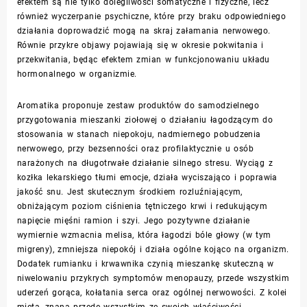
efektem są nie tylko dolegliwości somatyczne i fizyczne, lecz
również wyczerpanie psychiczne, które przy braku odpowiedniego
działania doprowadzić mogą na skraj załamania nerwowego.
Równie przykre objawy pojawiają się w okresie pokwitania i
przekwitania, będąc efektem zmian w funkcjonowaniu układu
hormonalnego w organizmie.
Aromatika proponuje zestaw produktów do samodzielnego
przygotowania mieszanki ziołowej o działaniu łagodzącym do
stosowania w stanach niepokoju, nadmiernego pobudzenia
nerwowego, przy bezsenności oraz profilaktycznie u osób
narażonych na długotrwałe działanie silnego stresu. Wyciąg z
kozłka lekarskiego tłumi emocje, działa wyciszająco i poprawia
jakość snu. Jest skutecznym środkiem rozluźniającym,
obniżającym poziom ciśnienia tętniczego krwi i redukującym
napięcie mięśni ramion i szyi. Jego pozytywne działanie
wymiernie wzmacnia melisa, która łagodzi bóle głowy (w tym
migreny), zmniejsza niepokój i działa ogólne kojąco na organizm.
Dodatek rumianku i krwawnika czynią mieszankę skuteczną w
niwelowaniu przykrych symptomów menopauzy, przede wszystkim
uderzeń gorąca, kołatania serca oraz ogólnej nerwowości. Z kolei