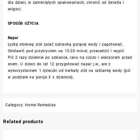
dla dzieci, w zamkniętych opakowaniach, chronić od światła i
wilgoci.
SPOSÓB UŻYCIA
Napar
Łyżkę stołową ziół zalać szklanką gorącej wody i zagotować.
Odstawić pod przykryciem na 15-20 minut, przecedzić i wypić.
Pić 2 razy dziennie po szklance, rano na czczo i wieczorem przed
snem. U dzieci do lat 12 przygotować napar j.w., ale z
wykorzystaniem 1 łyżeczki od herbaty ziół na szklankę wody (pić
w podziale na porcje 3 x dziennie).
Category:
Home Remedies
Related products