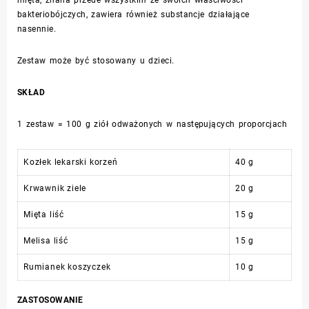
mięta, znana przede wszystkim ze swoich właściwości
bakteriobójczych, zawiera również substancje działające
nasennie.
Zestaw może być stosowany u dzieci.
SKŁAD
1 zestaw = 100 g ziół odważonych w następujących proporcjach
Kozłek lekarski korzeń
40 g
Krwawnik ziele
20 g
Mięta liść
15 g
Melisa liść
15 g
Rumianek koszyczek
10 g
ZASTOSOWANIE