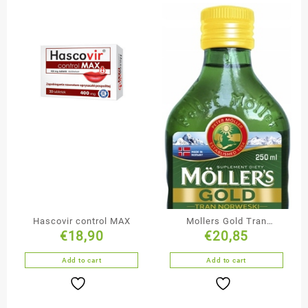
Hascovir control MAX
Mollers Gold Tran
€
18,90
€
20,85
Norweski 250 ml
Add to cart
Add to cart