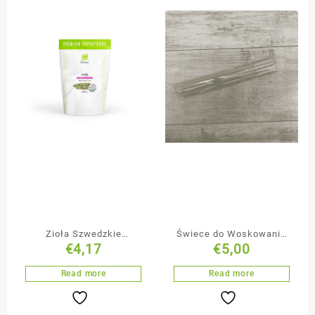
Zioła Szwedzkie
Świece do Woskowania
€
4,17
€
5,00
Mieszanka Ziół 100g
Uszu
Read more
Read more