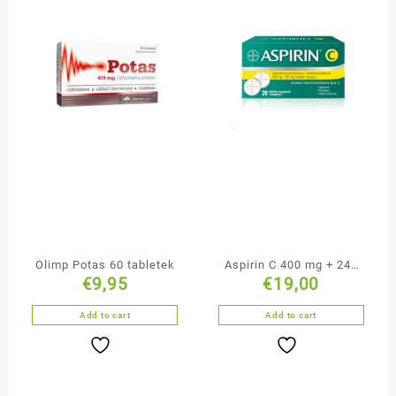
Olimp Potas 60 tabletek
Aspirin C 400 mg + 240
€
9,95
€
19,00
mg 20 tabletek
musujących
Add to cart
Add to cart