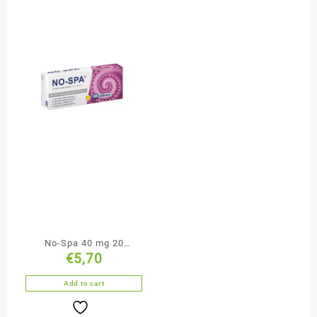
No-Spa 40 mg 20
€
5,70
tabletek
Add to cart