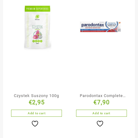
Czystek Suszony 100g
Parodontax Complete
€
2,95
€
7,90
Protection Whitening
pasta do zębów 75 ml
Add to cart
Add to cart