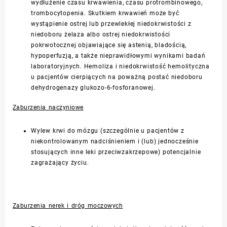
wydłużenie czasu krwawienia, czasu protrombinowego,
trombocytopenia. Skutkiem krwawień może być
wystąpienie ostrej lub przewlekłej niedokrwistości z
niedoboru żelaza albo ostrej niedokrwistości
pokrwotocznej objawiające się astenią, bladością,
hypoperfuzją, a także nieprawidłowymi wynikami badań
laboratoryjnych. Hemoliza i niedokrwistość hemolityczna
u pacjentów cierpiących na poważną postać niedoboru
dehydrogenazy glukozo-6-fosforanowej.
Zaburzenia naczyniowe
Wylew krwi do mózgu (szczególnie u pacjentów z
niekontrolowanym nadciśnieniem i (lub) jednocześnie
stosujących inne leki przeciwzakrzepowe) potencjalnie
zagrażający życiu.
Zaburzenia nerek i dróg moczowych