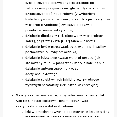
czasie leczenia spożywany jest alkohol; po
zakończeniu przyjmowania glikokortykosteroidów
działających ogólnoustrojowo (z wyjątkiem
hydrokortyzonu stosowanego jako terapia zastępcza
w chorobie Addisona) zwiększa się ryzyko
przedawkowania salicylanów,
działanie digoksyny (lek stosowany w chorobach
serca), gdyż zwiększa jej stężenie w osoczu,
działanie leków przeciwcukrzycowych, np. insuliny,
pochodnych sulfonylomocznika,
działanie toksyczne kwasu walproinowego (lek
stosowany m.in. w padaczce), który z kolei nasila
działanie antyagregacyjne kwasu
acetylosalicylowego,
działanie selektywnych inhibitorów zwrotnego
wychwytu serotoniny (leki przeciwdepresyjne).
Należy zastosować szczególną ostrożność stosując lek
Aspirin C z następującymi lekami, gdyż kwas
acetylosalicylowy osłabia działanie:
leków przeciwdnawych, stosowanych w leczeniu dny