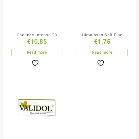
Cholinex Intense 20
Himalayan Salt Fine
€
10,85
€
1,75
Pastylek
Iodised 500g
Read more
Read more