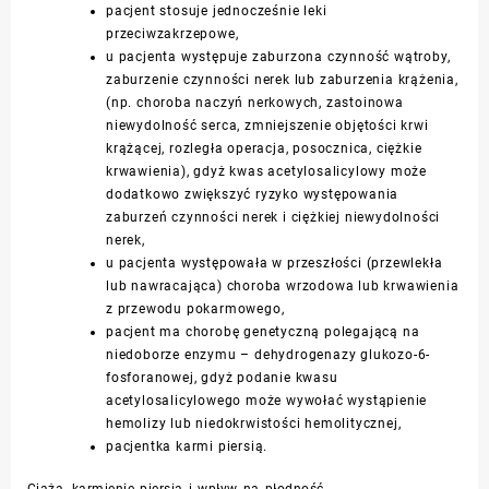
pacjent stosuje jednocześnie leki
przeciwzakrzepowe,
u pacjenta występuje zaburzona czynność wątroby,
zaburzenie czynności nerek lub zaburzenia krążenia,
(np. choroba naczyń nerkowych, zastoinowa
niewydolność serca, zmniejszenie objętości krwi
krążącej, rozległa operacja, posocznica, ciężkie
krwawienia), gdyż kwas acetylosalicylowy może
dodatkowo zwiększyć ryzyko występowania
zaburzeń czynności nerek i ciężkiej niewydolności
nerek,
u pacjenta występowała w przeszłości (przewlekła
lub nawracająca) choroba wrzodowa lub krwawienia
z przewodu pokarmowego,
pacjent ma chorobę genetyczną polegającą na
niedoborze enzymu – dehydrogenazy glukozo-6-
fosforanowej, gdyż podanie kwasu
acetylosalicylowego może wywołać wystąpienie
hemolizy lub niedokrwistości hemolitycznej,
pacjentka karmi piersią.