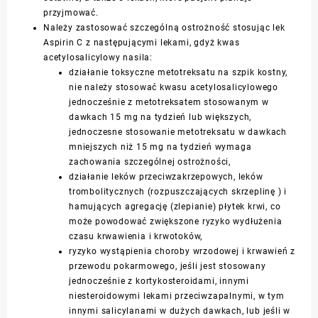
przyjmować.
Należy zastosować szczególną ostrożność stosując lek
Aspirin C z następującymi lekami, gdyż kwas
acetylosalicylowy nasila:
działanie toksyczne metotreksatu na szpik kostny,
nie należy stosować
kwasu acetylosalicylowego
jednocześnie z metotreksatem stosowanym w
dawkach 15 mg na tydzień lub większych,
jednoczesne stosowanie metotreksatu w dawkach
mniejszych niż 15 mg na tydzień wymaga
zachowania szczególnej ostrożności,
działanie leków przeciwzakrzepowych, leków
trombolitycznych (rozpuszczających skrzeplinę ) i
hamujących agregację (zlepianie) płytek krwi, co
może powodować zwiększone ryzyko wydłużenia
czasu krwawienia i krwotoków,
ryzyko wystąpienia choroby wrzodowej i krwawień z
przewodu pokarmowego, jeśli jest stosowany
jednocześnie z kortykosteroidami, innymi
niesteroidowymi lekami przeciwzapalnymi, w tym
innymi salicylanami w dużych dawkach, lub jeśli w