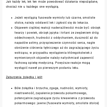
Jak każdy lek, lek ten może powodować działania niepożądane,
chociaż nie u każdego one wystąpią.
Jeżeli wystąpią fusowate wymioty lub czarne, smoliste
stolce, należy odstawić lek i zgłosić się do lekarza.
Objawem ciężkiej reakcji nadwrażliwości może być: obrzęk
twarzy i powiek, obrzęk języka i krtani ze zwężeniem dróg
oddechowych, trudności z oddychaniem, duszność aż do
napadów astmy, przyspieszenie czynności serca, nagłe
obniżenie ciśnienia tętniczego aż do zagrażającego życiu
wstrząsu; w przypadku wystąpienia któregokolwiek z
wymienionych objawów należy natychmiast zapewnić
fachową opiekę medyczną. Powyższe reakcje mogą
wystąpić nawet po pierwszym podaniu leku.
Zaburzenia żołądka i jelit
Bóle żołądka i brzucha, zgaga, nudności, wymioty,
niestrawność, zapalenie przewodu pokarmowego,
potencjalnie zagrażające życiu krwawienia z przewodu
pokarmowego: jawne (fusowate wymioty, smoliste stolce)