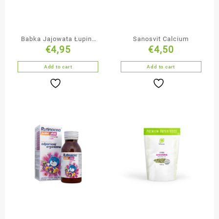
Babka Jajowata Łupiny
Sanosvit Calcium
€
4,95
€
4,50
150g
Add to cart
Add to cart