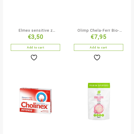
Elmex sensitive z
Olimp Chela-Ferr Bio-
€
3,50
€
7,95
aminofluorkiem pasta do
Complex 30 kapsulek
zębów 75 ml
Add to cart
Add to cart