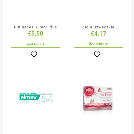
Rutinacea Junior Plus
Zioła Szwedzkie
€
5,50
€
4,17
Mieszanka Ziół 100g
Read more
Add to cart