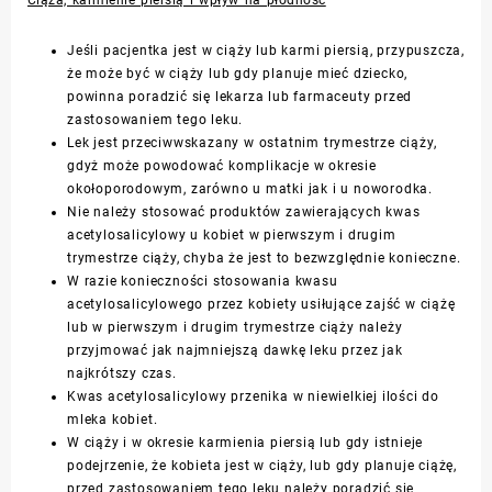
Ciąża, karmienie piersią i wpływ na płodność
Jeśli pacjentka jest w ciąży lub karmi piersią, przypuszcza,
że może być w ciąży lub gdy planuje mieć dziecko,
powinna poradzić się lekarza lub farmaceuty przed
zastosowaniem tego leku.
Lek jest przeciwwskazany w ostatnim trymestrze ciąży,
gdyż może powodować komplikacje w okresie
okołoporodowym, zarówno u matki jak i u noworodka.
Nie należy stosować produktów zawierających kwas
acetylosalicylowy u kobiet w pierwszym i drugim
trymestrze ciąży, chyba że jest to bezwzględnie konieczne.
W razie konieczności stosowania kwasu
acetylosalicylowego przez kobiety usiłujące zajść w ciążę
lub w pierwszym i drugim trymestrze ciąży należy
przyjmować jak najmniejszą dawkę leku przez jak
najkrótszy czas.
Kwas acetylosalicylowy przenika w niewielkiej ilości do
mleka kobiet.
W ciąży i w okresie karmienia piersią lub gdy istnieje
podejrzenie, że kobieta jest w ciąży, lub gdy planuje ciążę,
przed zastosowaniem tego leku należy poradzić się