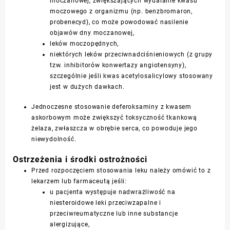
moczanowej, zwiększających wydalanie kwasu
moczowego z organizmu (np. benzbromaron,
probenecyd), co może powodować nasilenie
objawów dny moczanowej,
leków moczopędnych,
niektórych leków przeciwnadciśnieniowych (z grupy
tzw. inhibitorów konwertazy angiotensyny),
szczególnie jeśli kwas acetylosalicylowy stosowany
jest w dużych dawkach.
Jednoczesne stosowanie deferoksaminy z kwasem
askorbowym może zwiększyć toksyczność tkankową
żelaza, zwłaszcza w obrębie serca, co powoduje jego
niewydolność.
Ostrzeżenia i środki ostrożności
Przed rozpoczęciem stosowania leku należy omówić to z
lekarzem lub farmaceutą jeśli:
u pacjenta występuje nadwrażliwość na
niesteroidowe leki przeciwzapalne i
przeciwreumatyczne lub inne substancje
alergizujące,