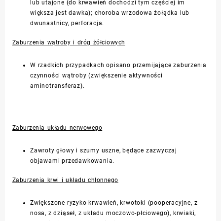
lub utajone (do krwawień dochodzi tym częściej im
większa jest dawka); choroba wrzodowa żołądka lub
dwunastnicy, perforacja.
Zaburzenia wątroby i dróg żółciowych
W rzadkich przypadkach opisano przemijające zaburzenia
czynności wątroby (zwiększenie aktywności
aminotransferaz).
Zaburzenia układu nerwowego
Zawroty głowy i szumy uszne, będące zazwyczaj
objawami przedawkowania.
Zaburzenia krwi i układu chłonnego
Zwiększone ryzyko krwawień, krwotoki (pooperacyjne, z
nosa, z dziąseł, z układu moczowo-płciowego), krwiaki,