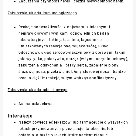
Zaburzenia czynności nerek i ciężka niewydolność nerek.
Zaburzenia układu immunologicznego
Reakcje nadwrażliwości z objawami klinicznymi i
nieprawidłowymi wynikami odpowiednich badań
laboratoryjnych takie jak: astma, łagodne do
umiarkowanych reakcje obejmujące skórę, układ
oddechowy, układ sercowo-naczyniowy z objawami takimi
jak: wysypka, pokrzywka, obrzęk (w tym naczynioruchowy),
zaburzenia oddychania i pracy serca, zapalenie błony
śluzowej nosa, przekrwienie błony śluzowej nosa i bardzo
rzadko ciężkie reakcje, w tym wstrząs anafilaktyczny.
Zaburzenia układu oddechowego
Astma oskrzelowa.
Interakcje
Należy powiedzieć lekarzowi lub farmaceucie o wszystkich
lekach przyjmowanych przez pacjenta obecnie, lub
ostatnio, a także o lekach, które pacjent planuje