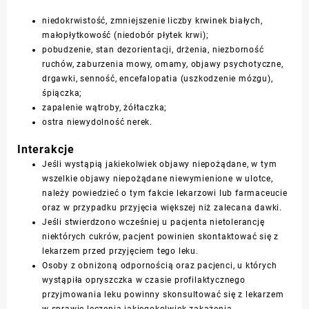
niedokrwistość, zmniejszenie liczby krwinek białych,
małopłytkowość (niedobór płytek krwi);
pobudzenie, stan dezorientacji, drżenia, niezborność
ruchów, zaburzenia mowy, omamy, objawy psychotyczne,
drgawki, senność, encefalopatia (uszkodzenie mózgu),
śpiączka;
zapalenie wątroby, żółtaczka;
ostra niewydolność nerek.
Interakcje
Jeśli wystąpią jakiekolwiek objawy niepożądane, w tym
wszelkie objawy niepożądane niewymienione w ulotce,
należy powiedzieć o tym fakcie lekarzowi lub farmaceucie
oraz w przypadku przyjęcia większej niż zalecana dawki.
Jeśli stwierdzono wcześniej u pacjenta nietolerancję
niektórych cukrów, pacjent powinien skontaktować się z
lekarzem przed przyjęciem tego leku.
Osoby z obniżoną odpornością oraz pacjenci, u których
wystąpiła
opryszczka
w czasie profilaktycznego
przyjmowania leku powinny skonsultować się z lekarzem