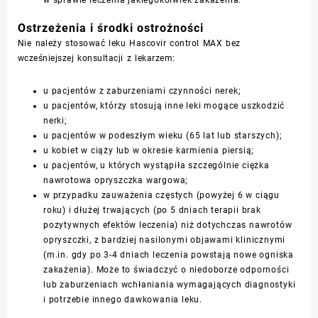
w sprawie leczenia jakiegokolwiek zakażenia.
Ostrzeżenia i środki ostrożności
Nie należy stosować leku Hascovir control MAX bez
wcześniejszej konsultacji z lekarzem:
u pacjentów z zaburzeniami czynności nerek;
u pacjentów, którzy stosują inne leki mogące uszkodzić
nerki;
u pacjentów w podeszłym wieku (65 lat lub starszych);
u kobiet w ciąży lub w okresie karmienia piersią;
u pacjentów, u których wystąpiła szczególnie ciężka
nawrotowa
opryszczka wargowa
;
w przypadku zauważenia częstych (powyżej 6 w ciągu
roku) i dłużej trwających (po 5 dniach terapii brak
pozytywnych efektów leczenia) niż dotychczas nawrotów
opryszczki, z bardziej nasilonymi objawami klinicznymi
(m.in. gdy po 3-4 dniach leczenia powstają nowe ogniska
zakażenia). Może to świadczyć o niedoborze
odporności
lub zaburzeniach wchłaniania wymagających diagnostyki
i potrzebie innego dawkowania leku.