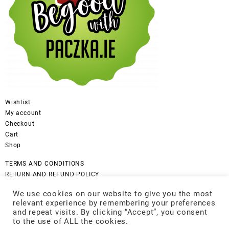
Wishlist
My account
Checkout
Cart
Shop
TERMS AND CONDITIONS
RETURN AND REFUND POLICY
CANCELLATION POLICY
We use cookies on our website to give you the most
DISCLAIMER
relevant experience by remembering your preferences
COOKIES POLICY
and repeat visits. By clicking “Accept”, you consent
GDPR Privacy Policy
to the use of ALL the cookies.