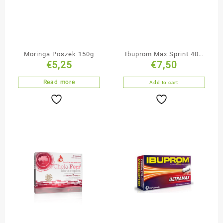
Moringa Poszek 150g
Ibuprom Max Sprint 400
€
5,25
€
7,50
mg 40 kapsułek
miękkich
Read more
Add to cart