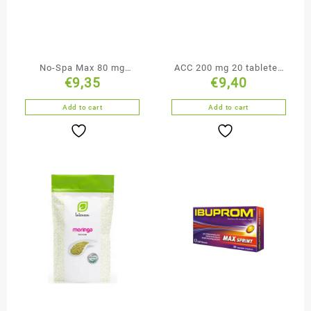
No-Spa Max 80 mg
ACC 200 mg 20 tabletek
€
9,35
€
9,40
tabletki powlekane 20
musujących
tabletek
Add to cart
Add to cart