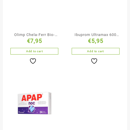
Olimp Chela-Ferr Bio-
Ibuprom Ultramax 600
€
7,95
€
5,95
Complex 30 kapsulek
mg 10 tabletek
powlekanych
Add to cart
Add to cart