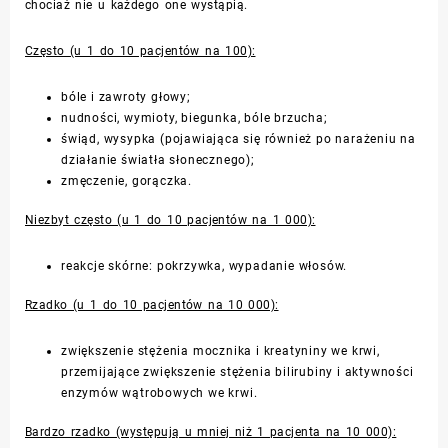
chociaż nie u każdego one wystąpią.
Często (u 1 do 10 pacjentów na 100):
bóle i zawroty głowy;
nudności, wymioty, biegunka, bóle brzucha;
świąd, wysypka (pojawiająca się również po narażeniu na
działanie światła słonecznego);
zmęczenie, gorączka.
Niezbyt często (u 1 do 10 pacjentów na 1 000):
reakcje skórne: pokrzywka, wypadanie włosów.
Rzadko (u 1 do 10 pacjentów na 10 000):
zwiększenie stężenia mocznika i kreatyniny we krwi,
przemijające zwiększenie stężenia bilirubiny i aktywności
enzymów wątrobowych we krwi.
Bardzo rzadko (występują u mniej niż 1 pacjenta na 10 000):