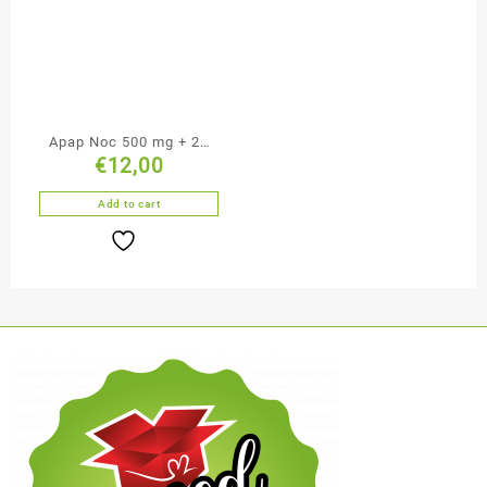
Apap Noc 500 mg + 25
€
12,00
mg tabletki powlekane
50 sztuk
Add to cart