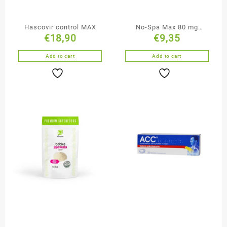
Hascovir control MAX
No-Spa Max 80 mg
€
18,90
€
9,35
tabletki powlekane 20
tabletek
Add to cart
Add to cart