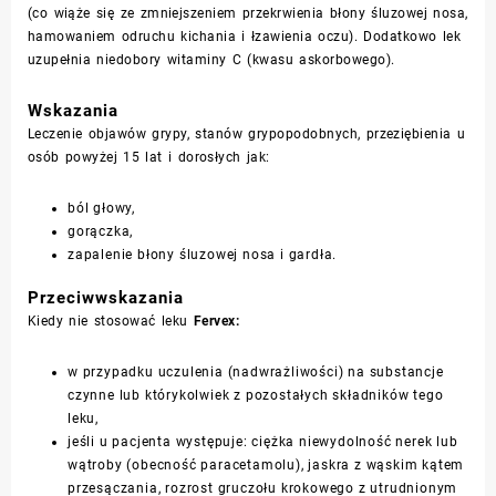
(co wiąże się ze zmniejszeniem przekrwienia błony śluzowej nosa,
hamowaniem odruchu kichania i łzawienia oczu). Dodatkowo lek
uzupełnia niedobory witaminy C (kwasu askorbowego).
Wskazania
Leczenie objawów grypy, stanów grypopodobnych, przeziębienia u
osób powyżej 15 lat i dorosłych jak:
ból głowy,
gorączka,
zapalenie błony śluzowej nosa i gardła.
Przeciwwskazania
Kiedy nie stosować leku
Fervex:
w przypadku uczulenia (nadwrażliwości) na substancje
czynne lub którykolwiek z pozostałych składników tego
leku,
jeśli u pacjenta występuje: ciężka niewydolność nerek lub
wątroby (obecność paracetamolu), jaskra z wąskim kątem
przesączania, rozrost gruczołu krokowego z utrudnionym