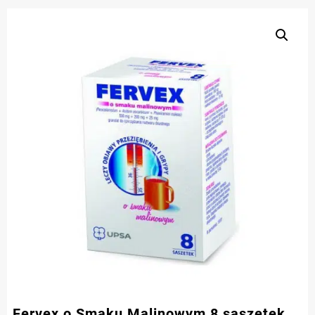
Fervex o Smaku Malinowym 8 saszetek