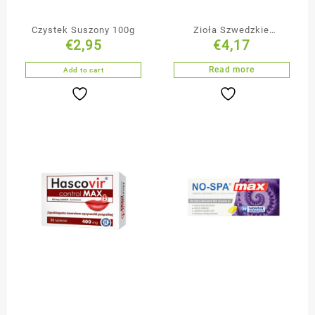
Czystek Suszony 100g
Zioła Szwedzkie
€
2,95
€
4,17
Mieszanka Ziół 100g
Read more
Add to cart