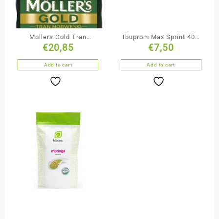
Mollers Gold Tran
Ibuprom Max Sprint 400
€
20,85
€
7,50
Norweski 250 ml
mg 40 kapsułek
miękkich
Add to cart
Add to cart