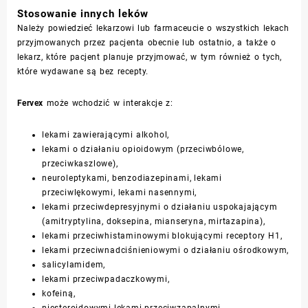
Stosowanie innych leków
Należy powiedzieć lekarzowi lub farmaceucie o wszystkich lekach
przyjmowanych przez pacjenta obecnie lub ostatnio, a także o
lekarz, które pacjent planuje przyjmować, w tym również o tych,
które wydawane są bez recepty.
Fervex
może wchodzić w interakcje z:
lekami zawierającymi alkohol,
lekami o działaniu opioidowym (przeciwbólowe,
przeciwkaszlowe),
neuroleptykami, benzodiazepinami, lekami
przeciwlękowymi, lekami nasennymi,
lekami przeciwdepresyjnymi o działaniu uspokajającym
(amitryptylina, doksepina, mianseryna, mirtazapina),
lekami przeciwhistaminowymi blokującymi receptory H1,
lekami przeciwnadciśnieniowymi o działaniu ośrodkowym,
salicylamidem,
lekami przeciwpadaczkowymi,
kofeiną,