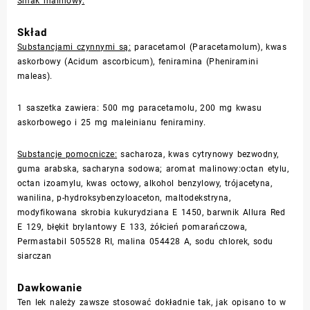
Smak malinowy.
Skład
Substancjami czynnymi są:
paracetamol (
Paracetamolum
), kwas
askorbowy (
Acidum ascorbicum
), feniramina (
Pheniramini
maleas
).
1 saszetka zawiera: 500 mg paracetamolu, 200 mg kwasu
askorbowego i 25 mg maleinianu feniraminy.
Substancje pomocnicze:
sacharoza, kwas cytrynowy bezwodny,
guma arabska, sacharyna sodowa; aromat malinowy:octan etylu,
octan izoamylu, kwas octowy, alkohol benzylowy, trójacetyna,
wanilina, p-hydroksybenzyloaceton, maltodekstryna,
modyfikowana skrobia kukurydziana E 1450, barwnik Allura Red
E 129, błękit brylantowy E 133, żółcień pomarańczowa,
Permastabil 505528 RI, malina 054428 A, sodu chlorek, sodu
siarczan
Dawkowanie
Ten lek należy zawsze stosować dokładnie tak, jak opisano to w