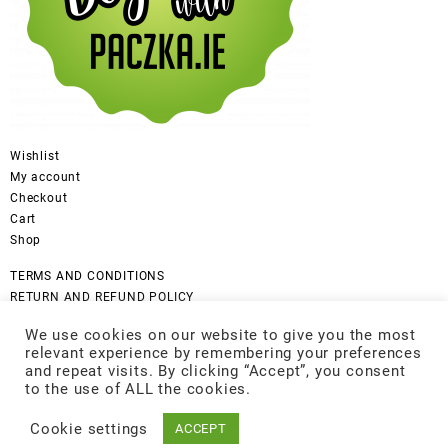
Wishlist
My account
Checkout
Cart
Shop
TERMS AND CONDITIONS
RETURN AND REFUND POLICY
CANCELLATION POLICY
We use cookies on our website to give you the most
DISCLAIMER
relevant experience by remembering your preferences
COOKIES POLICY
and repeat visits. By clicking “Accept”, you consent
GDPR Privacy Policy
to the use of ALL the cookies.
Cookie settings
ACCEPT
© 2026
Be Good
Designed by
Themehunk