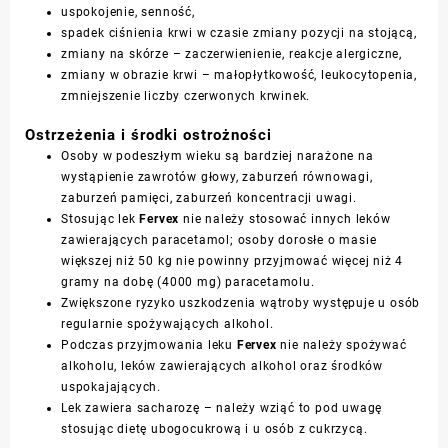
uspokojenie, senność,
spadek ciśnienia krwi w czasie zmiany pozycji na stojącą,
zmiany na skórze – zaczerwienienie, reakcje alergiczne,
zmiany w obrazie krwi – małopłytkowość, leukocytopenia,
zmniejszenie liczby czerwonych krwinek.
Ostrzeżenia i środki ostrożności
Osoby w podeszłym wieku są bardziej narażone na
wystąpienie zawrotów głowy, zaburzeń równowagi,
zaburzeń pamięci, zaburzeń koncentracji uwagi.
Stosując lek
Fervex
nie należy stosować innych leków
zawierających paracetamol; osoby dorosłe o masie
większej niż 50 kg nie powinny przyjmować więcej niż 4
gramy na dobę (4000 mg) paracetamolu.
Zwiększone ryzyko uszkodzenia wątroby występuje u osób
regularnie spożywających alkohol.
Podczas przyjmowania leku
Fervex
nie należy spożywać
alkoholu, leków zawierających alkohol oraz środków
uspokajających.
Lek zawiera sacharozę – należy wziąć to pod uwagę
stosując dietę ubogocukrową i u osób z cukrzycą.