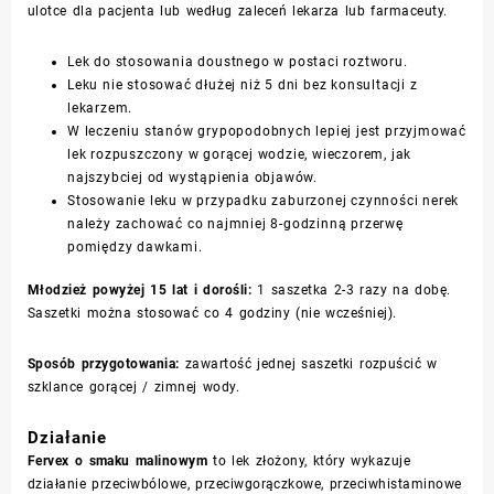
ulotce dla pacjenta lub według zaleceń lekarza lub farmaceuty.
Lek do stosowania doustnego w postaci roztworu.
Leku nie stosować dłużej niż 5 dni bez konsultacji z
lekarzem.
W leczeniu stanów grypopodobnych lepiej jest przyjmować
lek rozpuszczony w gorącej wodzie, wieczorem, jak
najszybciej od wystąpienia objawów.
Stosowanie leku w przypadku zaburzonej czynności nerek
należy zachować co najmniej 8-godzinną przerwę
pomiędzy dawkami.
Młodzież powyżej 15 lat i dorośli:
1 saszetka 2-3 razy na dobę.
Saszetki można stosować co 4 godziny (nie wcześniej).
Sposób przygotowania:
zawartość jednej saszetki rozpuścić w
szklance gorącej / zimnej wody.
Działanie
Fervex o smaku malinowym
to lek złożony, który wykazuje
działanie przeciwbólowe, przeciwgorączkowe, przeciwhistaminowe