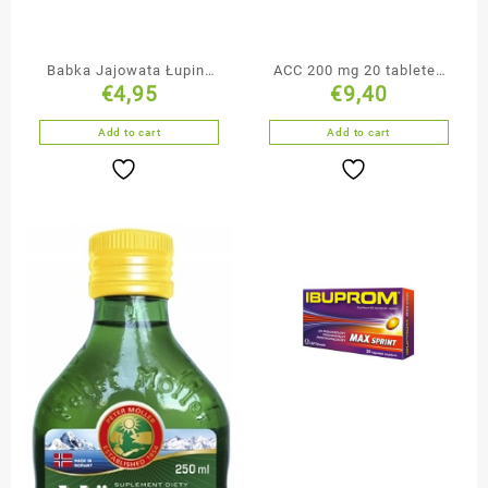
Babka Jajowata Łupiny
ACC 200 mg 20 tabletek
€
4,95
€
9,40
150g
musujących
Add to cart
Add to cart