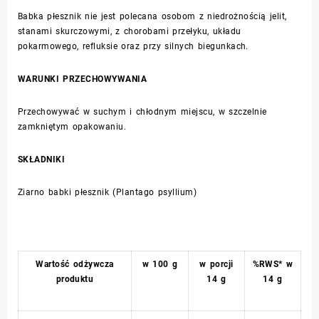
Babka płesznik nie jest polecana osobom z niedrożnością jelit,
stanami skurczowymi, z chorobami przełyku, układu
pokarmowego, refluksie oraz przy silnych biegunkach.
WARUNKI PRZECHOWYWANIA
Przechowywać w suchym i chłodnym miejscu, w szczelnie
zamkniętym opakowaniu.
SKŁADNIKI
Ziarno babki płesznik (
Plantago psyllium
)
Wartość odżywcza
w 100 g
w porcji
%RWS* w
produktu
14 g
14 g