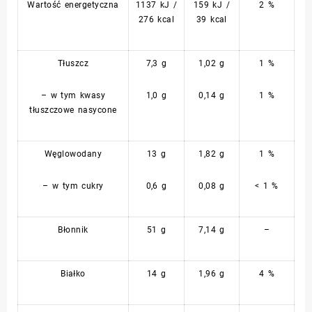
Wartość energetyczna
1137 kJ /
159 kJ /
2 %
276 kcal
39 kcal
Tłuszcz
7,3 g
1,02 g
1 %
– w tym kwasy
1,0 g
0,14 g
1 %
tłuszczowe nasycone
Węglowodany
13 g
1,82 g
1 %
– w tym cukry
0,6 g
0,08 g
< 1 %
Błonnik
51 g
7,14 g
–
Białko
14 g
1,96 g
4 %