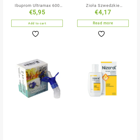
Ibuprom Ultramax 600
Zioła Szwedzkie
€
5,95
€
4,17
mg 10 tabletek
Mieszanka Ziół 100g
powlekanych
Read more
Add to cart