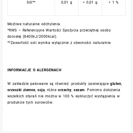
Sól**
0,01 g
< 0,01 g
< 1 %
Możliwe naturalne odchylenia.
*RWS – Referencyjne Wartości Spożycia przeciętnej osoby
dorosłej (8400kJ/2000kcal).
**Zawartość soli wynika wyłącznie z obecności naturalnie.
INFORMACJE O ALERGENACH
W zakładzie pakowane są również: produkty zawierające
gluten
,
orzeszki ziemne
,
soja
,
różne
orzechy
,
sezam
. Pomimo dołożenia
wszelkich starań nie można w 100 % wykluczyć wystąpienia w
produkcie tych surowców.