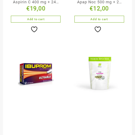
Aspirin C 400 mg + 240
Apap Noc 500 mg + 25
€
19,00
€
12,00
mg 20 tabletek
mg tabletki powlekane
musujących
50 sztuk
Add to cart
Add to cart