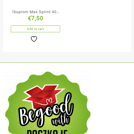
Ibuprom Max Sprint 400
€
7,50
mg 40 kapsułek
miękkich
Add to cart