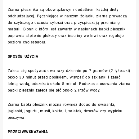
Ziarna płesznika są obowiązkowym dodatkiem każdej diety
odchudzającej. Pęczniejące w naszym żołądku ziarna prowadzą
do szybszego uczucia sytości oraz przyspieszają przemianę
materii. Błonnik, który jest zawarty w nasionach babki płesznik
poprawia stężenie glukozy oraz insuliny we krwi oraz reguluje
poziom cholesterolu.
SPOSÓB UŻYCIA
Zaleca się spożywać dwa razy dziennie po 7 gramów (2 łyżeczki)
około 30 minut przed posiłkiem. Wsypać do szklanki i zalać
letnią wodą, odczekać około 5 minut. Podczas stosowania ziarna
babki płesznik zaleca się pić około 2 litrów wody.
Ziarna babki płesznik można również dodać do owsianki,
jaglanki, jogurtu, musli, koktajli, sałatek, deserów czy wypieku
pieczywa.
PRZECIWWSKAZANIA