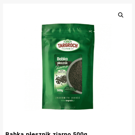
Babka płesznik ziarno 500g