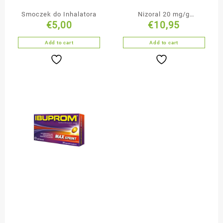
Smoczek do Inhalatora
Nizoral 20 mg/g
€
5,00
€
10,95
szampon leczniczy 100
ml
Add to cart
Add to cart