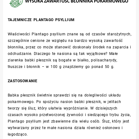
TAJEMNICZE
PLANTAGO PSYLLIUM
Właściwości
Plantago psyllium
znane są od czasów starożytnych,
szczególnie cenione ze względu na bardzo wysoką zawartość
błonnika, przez co może stanowić doskonały środek na zaparcia i
odchudzanie. Dlaczego te nasiona są tak wyjątkowe? Małe
ziarenka babki płesznik są bogate w białko, polisacharydy,
tłuszcze i błonnik – w 100 g znajdziemy go ponad 50 g.
ZASTOSOWANIE
Babka płesznik świetnie sprawdzi się na dolegliwości układu
pokarmowego. Po spożyciu nasion babki płesznik, w jelitach
tworzy się śluz, który ułatwia wypróżnianie. W dzisiejszych
czasach wysoko przetworzonej żywności i siedzącego trybu życia,
Plantago psyllium
jest zbawienne dla wielu osób. Śluz, który jest
wytwarzany przez te małe nasiona działa również osłonowo i
łagodząco.