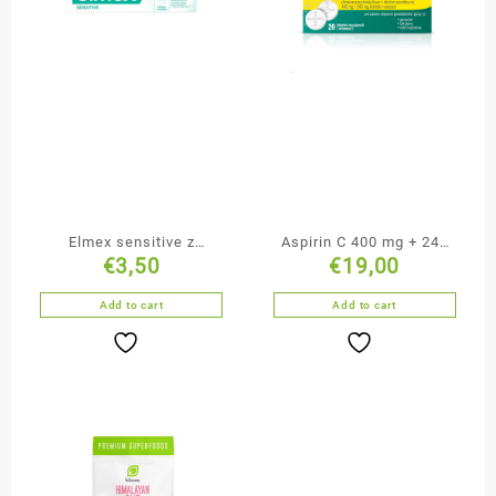
Elmex sensitive z
Aspirin C 400 mg + 240
€
3,50
€
19,00
aminofluorkiem pasta do
mg 20 tabletek
zębów 75 ml
musujących
Add to cart
Add to cart