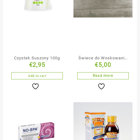
Czystek Suszony 100g
Świece do Woskowania
€
2,95
€
5,00
Uszu
Read more
Add to cart