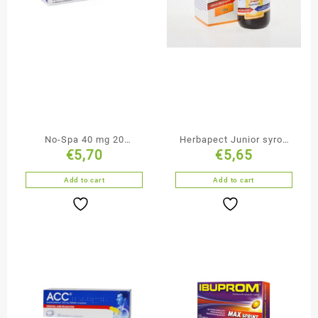
No-Spa 40 mg 20
Herbapect Junior syrop
€
5,70
€
5,65
tabletek
120 g
Add to cart
Add to cart