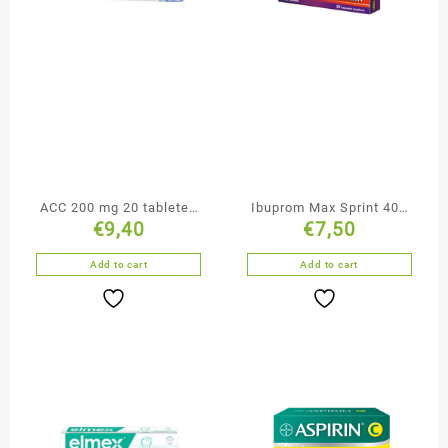
ACC 200 mg 20 tabletek
Ibuprom Max Sprint 400
€
9,40
€
7,50
musujących
mg 40 kapsułek
miękkich
Add to cart
Add to cart