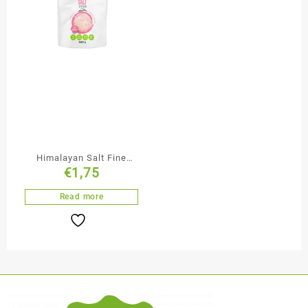
Himalayan Salt Fine
€
1,75
Iodised 500g
Read more