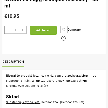
ml
€
10,95
-
+
Compare
Add to cart
DESCRIPTION
Nizoral
to produkt leczniczy o działaniu przeciwgrzybiczym do
stosowania m.in. w łupieżu skóry głowy, łupieżu pstrym,
łojotokowym zapaleniu skóry.
Skład
Substancją czynną jest:
ketokonazol (
Ketoconazolum
).