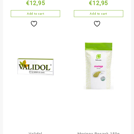
€
12,95
€
12,95
Mieszanka Nasion
Add to cart
Add to cart
Validol
Moringa Poszek 150g