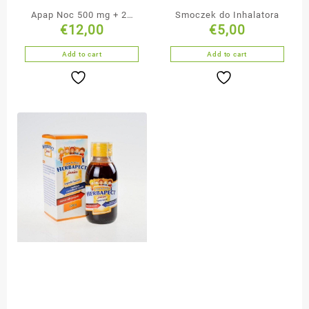
Apap Noc 500 mg + 25
Smoczek do Inhalatora
€
12,00
€
5,00
mg tabletki powlekane
50 sztuk
Add to cart
Add to cart