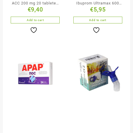
ACC 200 mg 20 tabletek
Ibuprom Ultramax 600
€
9,40
€
5,95
musujących
mg 10 tabletek
powlekanych
Add to cart
Add to cart