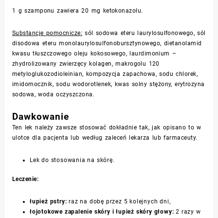
1 g szamponu zawiera 20 mg ketokonazolu.
Substancje pomocnicze:
sól sodowa eteru laurylosulfonowego, sól
disodowa eteru monolaurylosulfonobursztynowego, dietanolamid
kwasu tłuszczowego oleju kokosowego, laurdimonium –
zhydrolizowany zwierzęcy kolagen, makrogolu 120
metyloglukozodioleinian, kompozycja zapachowa, sodu chlorek,
imidomocznik, sodu wodorotlenek, kwas solny stężony, erytrozyna
sodowa, woda oczyszczona.
Dawkowanie
Ten lek należy zawsze stosować dokładnie tak, jak opisano to w
ulotce dla pacjenta lub według zaleceń lekarza lub farmaceuty.
Lek do stosowania na skórę.
Leczenie:
łupież pstry:
raz na dobę przez 5 kolejnych dni,
łojotokowe zapalenie skóry i łupież skóry głowy:
2 razy w