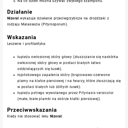
Na co dzień można używać zwykłego szamponu.
Działanie
Nizoral
wykazuje działanie przeciwgrzybicze na drożdżaki z
rodzaju
Malassezia
(
Pityrosporum
).
Wskazania
Leczenie i profilaktyka:
łupieżu owłosionej skóry głowy (złuszczanie się naskórka
owłosionej skóry głowy w postaci białych łatwo
oddzielających się łusek).
łojotokowego zapalenia skóry (brązowawo-czerwone
plamy na klatce piersiowej i na twarzy, które złuszczają się
w postaci białych lub żółtych łusek).
łupieżu pstrego wywołanego przez
Pityriasis versicolor
(małe, białe plamki na skórze klatki piersiowej).
Przeciwwskazania
Kiedy nie stosować leku
Nizoral: