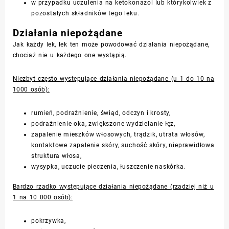
w przypadku uczulenia na ketokonazol lub którykolwiek z
pozostałych składników tego leku.
Działania niepożądane
Jak każdy lek, lek ten może powodować działania niepożądane,
chociaż nie u każdego one wystąpią.
Niezbyt często występujące działania niepożądane (u 1 do 10 na
1000 osób):
rumień, podrażnienie, świąd, odczyn i krosty,
podrażnienie oka, zwiększone wydzielanie łęz,
zapalenie mieszków włosowych, trądzik, utrata włosów,
kontaktowe zapalenie skóry, suchość skóry, nieprawidłowa
struktura włosa,
wysypka, uczucie pieczenia, łuszczenie naskórka.
Bardzo rzadko występujące działania niepożądane (rzadziej niż u
1 na 10 000 osób):
pokrzywka,