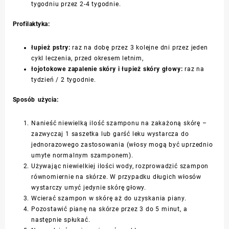
tygodniu przez 2-4 tygodnie.
Profilaktyka:
łupież pstry:
raz na dobę przez 3 kolejne dni przez jeden
cykl leczenia, przed okresem letnim,
łojotokowe zapalenie skóry i łupież skóry głowy:
raz na
tydzień / 2 tygodnie.
Sposób użycia:
Nanieść niewielką ilość szamponu na zakażoną skórę –
zazwyczaj 1 saszetka lub garść leku wystarcza do
jednorazowego zastosowania (włosy mogą być uprzednio
umyte normalnym szamponem).
Używając niewielkiej ilości wody, rozprowadzić szampon
równomiernie na skórze. W przypadku długich włosów
wystarczy umyć jedynie skórę głowy.
Wcierać szampon w skórę aż do uzyskania piany.
Pozostawić pianę na skórze przez 3 do 5 minut, a
następnie spłukać.