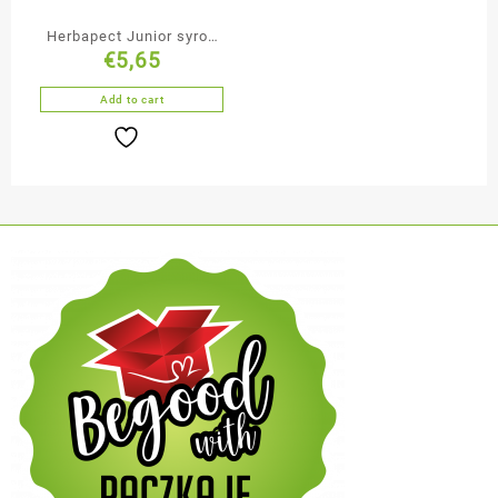
Herbapect Junior syrop
€
5,65
120 g
Add to cart