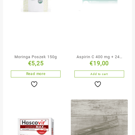
Moringa Poszek 150g
Aspirin C 400 mg + 240
€
5,25
€
19,00
mg 20 tabletek
musujących
Read more
Add to cart