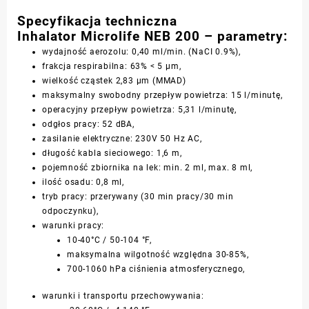
Specyfikacja techniczna
Inhalator Microlife NEB 200 – parametry:
wydajność aerozolu: 0,40 ml/min. (NaCI 0.9%),
frakcja respirabilna: 63% < 5 μm,
wielkość cząstek 2,83 μm (MMAD)
maksymalny swobodny przepływ powietrza: 15 l/minutę,
operacyjny przepływ powietrza: 5,31 l/minutę,
odgłos pracy: 52 dBA,
zasilanie elektryczne: 230V 50 Hz AC,
długość kabla sieciowego: 1,6 m,
pojemność zbiornika na lek: min. 2 ml, max. 8 ml,
ilość osadu: 0,8 ml,
tryb pracy: przerywany (30 min pracy/30 min
odpoczynku),
warunki pracy:
10-40°C / 50-104 °F,
maksymalna wilgotność względna 30-85%,
700-1060 hPa ciśnienia atmosferycznego,
warunki i transportu przechowywania: