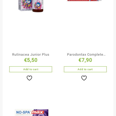
Rutinacea Junior Plus
Parodontax Complete
€
5,50
€
7,90
Protection Whitening
pasta do zębów 75 ml
Add to cart
Add to cart