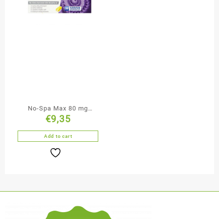
No-Spa Max 80 mg
€
9,35
tabletki powlekane 20
tabletek
Add to cart