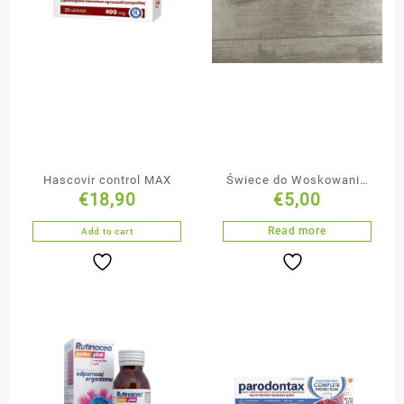
Hascovir control MAX
Świece do Woskowania
€
18,90
€
5,00
Uszu
Read more
Add to cart