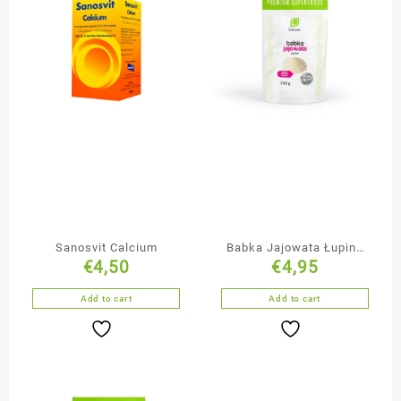
Sanosvit Calcium
Babka Jajowata Łupiny
€
4,50
€
4,95
150g
Add to cart
Add to cart