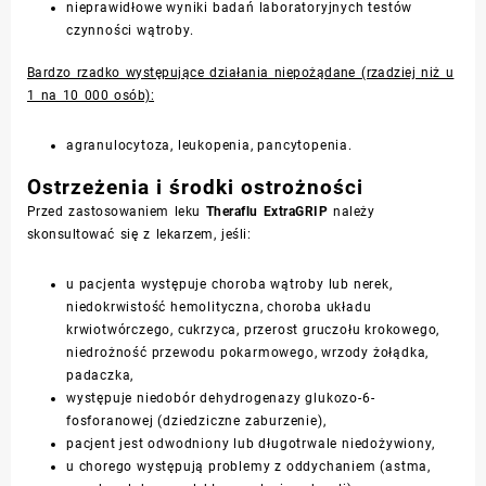
nieprawidłowe wyniki badań laboratoryjnych testów
czynności wątroby.
Bardzo rzadko występujące działania niepożądane (rzadziej niż u
1 na 10 000 osób):
agranulocytoza, leukopenia, pancytopenia.
Ostrzeżenia i środki ostrożności
Przed zastosowaniem leku
Theraflu ExtraGRIP
należy
skonsultować się z lekarzem, jeśli:
u pacjenta występuje choroba wątroby lub nerek,
niedokrwistość hemolityczna, choroba układu
krwiotwórczego, cukrzyca, przerost gruczołu krokowego,
niedrożność przewodu pokarmowego, wrzody żołądka,
padaczka,
występuje niedobór dehydrogenazy glukozo-6-
fosforanowej (dziedziczne zaburzenie),
pacjent jest odwodniony lub długotrwale niedożywiony,
u chorego występują problemy z oddychaniem (astma,