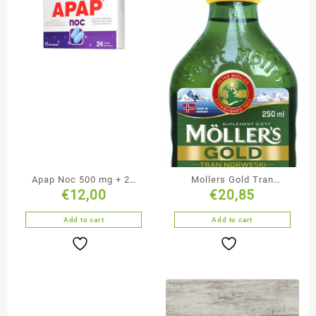
Apap Noc 500 mg + 25
Mollers Gold Tran
€
12,00
€
20,85
mg tabletki powlekane
Norweski 250 ml
50 sztuk
Add to cart
Add to cart