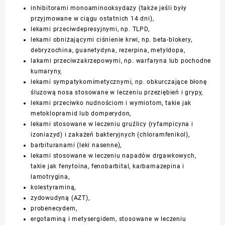
inhibitorami monoaminooksydazy (także jeśli były
przyjmowane w ciągu ostatnich 14 dni),
lekami przeciwdepresyjnymi, np. TLPD,
lekami obniżającymi ciśnienie krwi, np. beta-blokery,
debryzochina, guanetydyna, rezerpina, metyldopa,
lakami przeciwzakrzepowymi, np. warfaryna lub pochodne
kumaryny,
lekami sympatykomimetycznymi, np. obkurczające błonę
śluzową nosa stosowane w leczeniu przeziębień i grypy,
lekami przeciwko nudnościom i wymiotom, takie jak
metoklopramid lub domperydon,
lekami stosowane w leczeniu gruźlicy (ryfampicyna i
izoniazyd) i zakażeń bakteryjnych (chloramfenikol),
barbituranami (leki nasenne),
lekami stosowane w leczeniu napadów drgawkowych,
takie jak fenytoina, fenobarbital, karbamazepina i
lamotrygina,
kolestyraminą,
zydowudyną (AZT),
probenecydem,
ergotaminą i metysergidem, stosowane w leczeniu