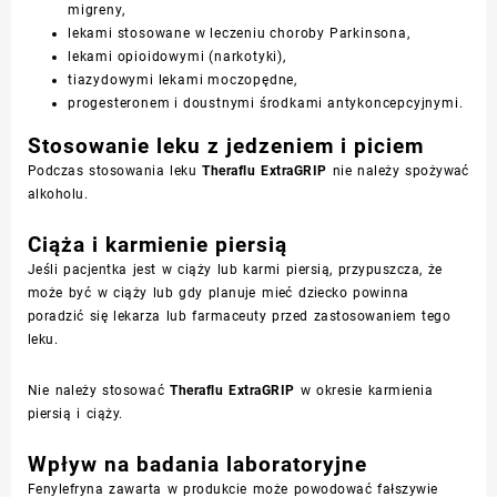
migreny,
lekami stosowane w leczeniu choroby Parkinsona,
lekami opioidowymi (narkotyki),
tiazydowymi lekami moczopędne,
progesteronem i doustnymi środkami antykoncepcyjnymi.
Stosowanie leku z jedzeniem i piciem
Podczas stosowania leku
Theraflu ExtraGRIP
nie należy spożywać
alkoholu.
Ciąża i karmienie piersią
Jeśli pacjentka jest w ciąży lub karmi piersią, przypuszcza, że
może być w ciąży lub gdy planuje mieć dziecko powinna
poradzić się lekarza lub farmaceuty przed zastosowaniem tego
leku.
Nie należy stosować
Theraflu ExtraGRIP
w okresie karmienia
piersią i ciąży.
Wpływ na badania laboratoryjne
Fenylefryna zawarta w produkcie może powodować fałszywie