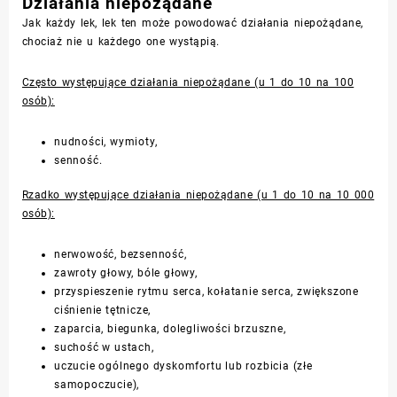
Działania niepożądane
Jak każdy lek, lek ten może powodować działania niepożądane,
chociaż nie u każdego one wystąpią.
Często występujące działania niepożądane (u 1 do 10 na 100
osób):
nudności, wymioty,
senność.
Rzadko występujące działania niepożądane (u 1 do 10 na 10 000
osób):
nerwowość, bezsenność,
zawroty głowy, bóle głowy,
przyspieszenie rytmu serca, kołatanie serca, zwiększone
ciśnienie tętnicze,
zaparcia, biegunka, dolegliwości brzuszne,
suchość w ustach,
uczucie ogólnego dyskomfortu lub rozbicia (złe
samopoczucie),