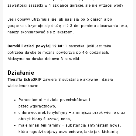
zawartości saszetki w 1 szklance gorącej, ale nie wrzącej wody
Jeśli objawy utrzymują się lub nasilają po 5 dniach albo
gorączka utrzymuje się dłużej niż 3 dni pomimo stosowania leku,
należy skonsultować się z lekarzem.
Dorośli i dzieci powyżej 12 lat:
1 saszetka, jeśli jest taka
potrzeba dawkę tę można powtórzyć po 4-6 godzinach.
Maksymalna dawka dobowa 3 saszetki.
Działanie
Theraflu ExtraGRIP
zawiera 3 substancje aktywne i działa
wielokierunkowo:
Paracetamol – działa przeciwbólowo i
przeciwgorączkowo,
chlorowodorek fenylefryny – zmniejsza przekrwienie oraz
obrzęk błony śluzowej nosa,
maleininan feniraminy – substancja antyhistaminową,
która łagodzi objawy uczuleniowe, takie jak: kichanie,