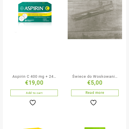
Aspirin C 400 mg + 240
Świece do Woskowania
€
19,00
€
5,00
mg 20 tabletek
Uszu
musujących
Read more
Add to cart