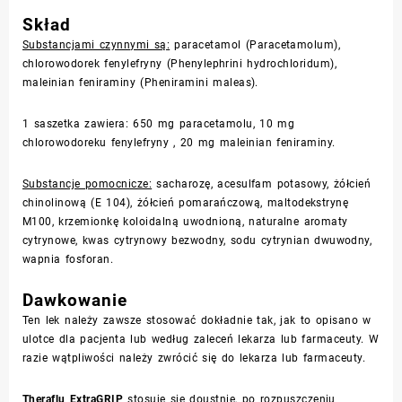
Skład
Substancjami czynnymi są:
paracetamol (
Paracetamolum
),
chlorowodorek fenylefryny (
Phenylephrini hydrochloridum
),
maleinian feniraminy (
Pheniramini maleas
).
1 saszetka zawiera: 650 mg paracetamolu, 10 mg
chlorowodoreku fenylefryny , 20 mg maleinian feniraminy.
Substancje pomocnicze:
sacharozę, acesulfam potasowy, żółcień
chinolinową (E 104), żółcień pomarańczową, maltodekstrynę
M100, krzemionkę koloidalną uwodnioną, naturalne aromaty
cytrynowe, kwas cytrynowy bezwodny, sodu cytrynian dwuwodny,
wapnia fosforan.
Dawkowanie
Ten lek należy zawsze stosować dokładnie tak, jak to opisano w
ulotce dla pacjenta lub według zaleceń lekarza lub farmaceuty. W
razie wątpliwości należy zwrócić się do lekarza lub farmaceuty.
Theraflu ExtraGRIP
stosuje się doustnie, po rozpuszczeniu