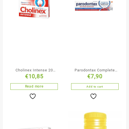
Cholinex Intense 20
Parodontax Complete
€
10,85
€
7,90
Pastylek
Protection Whitening
pasta do zębów 75 ml
Read more
Add to cart