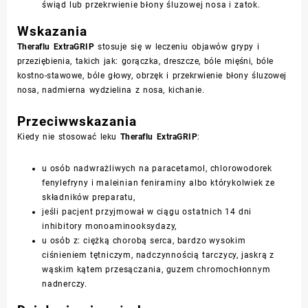
świąd lub przekrwienie błony śluzowej nosa i zatok.
Wskazania
Theraflu ExtraGRIP
stosuje się w leczeniu objawów grypy i
przeziębienia, takich jak: gorączka, dreszcze, bóle mięśni, bóle
kostno-stawowe, bóle głowy, obrzęk i przekrwienie błony śluzowej
nosa, nadmierna wydzielina z nosa, kichanie.
Przeciwwskazania
Kiedy nie stosować leku
Theraflu ExtraGRIP
:
u osób nadwrażliwych na paracetamol, chlorowodorek
fenylefryny i maleinian feniraminy albo którykolwiek ze
składników preparatu,
jeśli pacjent przyjmował w ciągu ostatnich 14 dni
inhibitory monoaminooksydazy,
u osób z: ciężką chorobą serca, bardzo wysokim
ciśnieniem tętniczym, nadczynnością tarczycy, jaskrą z
wąskim kątem przesączania, guzem chromochłonnym
nadnerczy.