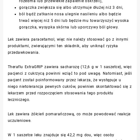
rozedma lub przewlekłe zapalenie oskrzeli),
gorączka zwiększa się albo utrzymuje dłużej niż 3 dni,
ból bądź zatkanie nosa ulegnie nasileniu albo będzie
trwać więcej niż 5 dni lub będzie mu towarzyszyć wysoka
gorączka, wysypka skórna lub uporczywy ból głowy.
Lek zawiera paracetamol, więc nie należy stosować go z innymi
produktami, zwierającymi ten składnik, aby uniknąć ryzyka
przedawkowania.
Theraflu ExtraGRIP zawiera sacharozę (12,6 g w 1 saszetce), więc
pacjenci z cukrzycą powinni wziąć to pod uwagę. Natomiast, jeśli
pacjent został poinformowany przez lekarza, że występuje u
niego nietolerancja pewnych cukrów, powinien skontaktować się z
lekarzem przed rozpoczęciem stosowania tego produktu
leczniczego.
Lek zawiera żółcień pomarańczową, co może powodować reakcje
uczuleniowe.
W 1 saszetce leku znajduje się 42,2 mg dou, więc osoby