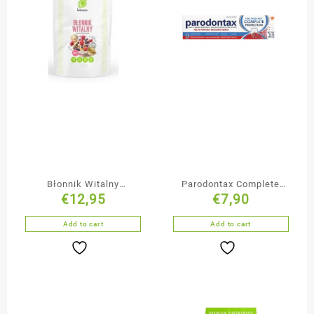
Błonnik Witalny
Parodontax Complete
€
12,95
€
7,90
Mieszanka Nasion
Protection Whitening
pasta do zębów 75 ml
Add to cart
Add to cart