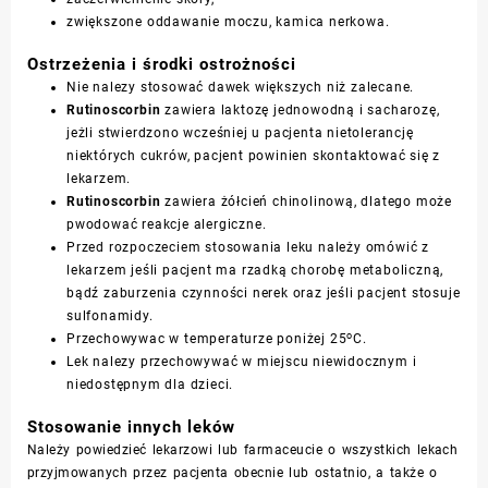
zwiększone oddawanie moczu, kamica nerkowa.
Ostrzeżenia i środki ostrożności
Nie nalezy stosować dawek większych niż zalecane.
Rutinoscorbin
zawiera laktozę jednowodną i sacharozę,
jeżli stwierdzono wcześniej u pacjenta nietolerancję
niektórych cukrów, pacjent powinien skontaktować się z
lekarzem.
Rutinoscorbin
zawiera żółcień chinolinową, dlatego może
pwodować reakcje alergiczne.
Przed rozpoczeciem stosowania leku należy omówić z
lekarzem jeśli pacjent ma rzadką chorobę metaboliczną,
bądź zaburzenia czynności nerek oraz jeśli pacjent stosuje
sulfonamidy.
o
Przechowywac w temperaturze poniżej 25
C.
Lek nalezy przechowywać w miejscu niewidocznym i
niedostępnym dla dzieci.
Stosowanie innych leków
Należy powiedzieć lekarzowi lub farmaceucie o wszystkich lekach
przyjmowanych przez pacjenta obecnie lub ostatnio, a także o