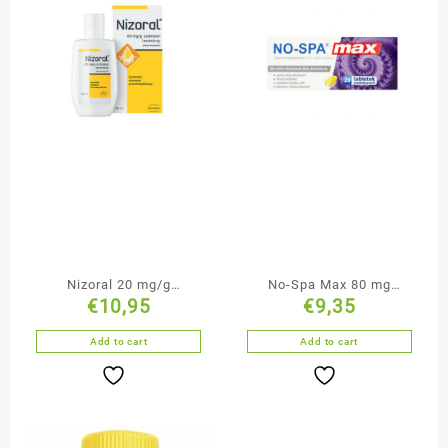
Nizoral 20 mg/g
No-Spa Max 80 mg
€
10,95
€
9,35
szampon leczniczy 100
tabletki powlekane 20
ml
tabletek
Add to cart
Add to cart