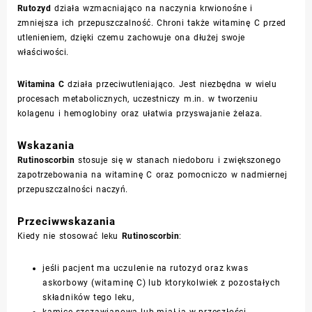
Rutozyd
działa wzmacniająco na naczynia krwionośne i
zmniejsza ich przepuszczalność. Chroni także witaminę C przed
utlenieniem, dzięki czemu zachowuje ona dłużej swoje
właściwości.
Witamina C
działa przeciwutleniająco. Jest niezbędna w wielu
procesach metabolicznych, uczestniczy m.in. w tworzeniu
kolagenu i hemoglobiny oraz ułatwia przyswajanie żelaza.
Wskazania
Rutinoscorbin
stosuje się w stanach niedoboru i zwiększonego
zapotrzebowania na witaminę C oraz pomocniczo w nadmiernej
przepuszczalności naczyń.
Przeciwwskazania
Kiedy nie stosować leku
Rutinoscorbin
:
jeśli pacjent ma uczulenie na rutozyd oraz kwas
askorbowy (witaminę C) lub ktorykolwiek z pozostałych
składników tego leku,