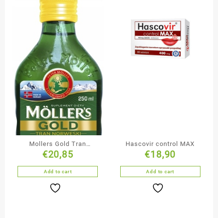
Mollers Gold Tran
Hascovir control MAX
€
20,85
€
18,90
Norweski 250 ml
Add to cart
Add to cart