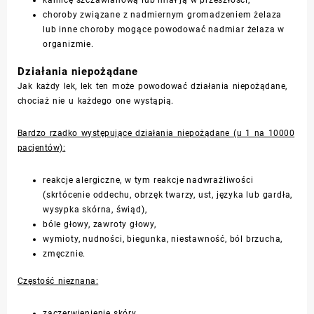
kamicę szczawianową lub miał ją w przeszłości,
choroby związane z nadmiernym gromadzeniem żelaza
lub inne choroby mogące powodować nadmiar żelaza w
organizmie.
Działania niepożądane
Jak każdy lek, lek ten może powodować działania niepożądane,
chociaż nie u każdego one wystąpią.
Bardzo rzadko występujące działania niepożądane (u 1 na 10000
pacjentów):
reakcje alergiczne, w tym reakcje nadwrażliwości
(skrtócenie oddechu, obrzęk twarzy, ust, języka lub gardła,
wysypka skórna, świąd),
bóle głowy, zawroty głowy,
wymioty, nudności, biegunka, niestawność, ból brzucha,
zmęcznie.
Częstość nieznana:
zaczerwienienie skóry,