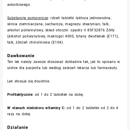
askorbowego.
Substancje pomocnicze
: rdzeń tabletki laktoza jednowodna,
skroia ziemniaczana, sacharoza, magnezu stearynian, talk,
alkohol poliwinylowy, skład otoczki: opadry II 85F32876 Żółty
(alkohol poliwynylowy, makrogol 4000, tytany dwutlenek (E171),
talk, żółcień chinolinowa (E104).
Dawkowanie
Ten lek należy zawsze stosować dokładnie tak, jak to opisano w
ulotce dla pacjenta lub według zaleceń lekarza lub farmaceuty.
Lek stosuje się doustnie.
Profilaktycznie:
od 1 do 2 tabletek na dobę.
W stanach niedoboru witaminy C:
od 1 do 2 tabletek od 2 do 4
razy na dobę.
Działanie