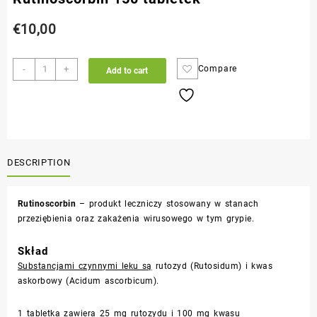
€
10,00
-
+
Compare
Add to cart
DESCRIPTION
Rutinoscorbin
– produkt leczniczy stosowany w stanach
przeziębienia oraz zakażenia wirusowego w tym grypie.
Skład
Substancjami czynnymi leku są
rutozyd (
Rutosidum
) i kwas
askorbowy (
Acidum ascorbicum
).
1 tabletka zawiera 25 mg rutozydu i 100 mg kwasu