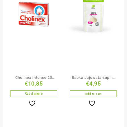
Cholinex Intense 20
Babka Jajowata Łupiny
€
10,85
€
4,95
Pastylek
150g
Read more
Add to cart