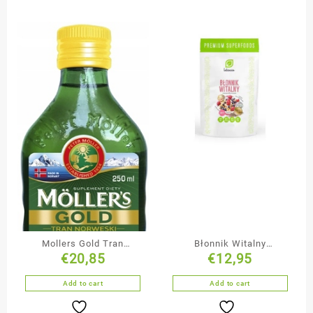
Mollers Gold Tran
Błonnik Witalny
€
20,85
€
12,95
Norweski 250 ml
Mieszanka Nasion
Add to cart
Add to cart