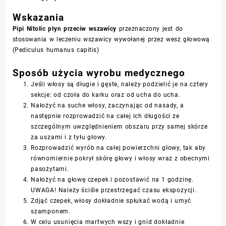
Wskazania
Pipi Nitolic płyn przeciw wszawicy
przeznaczony jest do
stosowania w leczeniu wszawicy wywołanej przez wesz głowową
(
Pediculus humanus capitis
)
Sposób użycia wyrobu medycznego
Jeśli włosy są długie i gęste, należy podzielić je na cztery
sekcje: od czoła do karku oraz od ucha do ucha.
Nałożyć na suche włosy, zaczynając od nasady, a
następnie rozprowadzić na całej ich długości ze
szczególnym uwzględnieniem obszaru przy samej skórze
za uszami i z tyłu głowy.
Rozprowadzić wyrób na całej powierzchni głowy, tak aby
równomiernie pokrył skórę głowy i włosy wraz z obecnymi
pasożytami.
Nałożyć na głowę czepek i pozostawić na 1 godzinę.
UWAGA! Należy ściśle przestrzegać czasu ekspozycji.
Zdjąć czepek, włosy dokładnie spłukać wodą i umyć
szamponem.
W celu usunięcia martwych wszy i gnid dokładnie