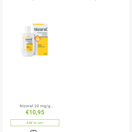
Nizoral 20 mg/g
€
10,95
szampon leczniczy 100
ml
Add to cart