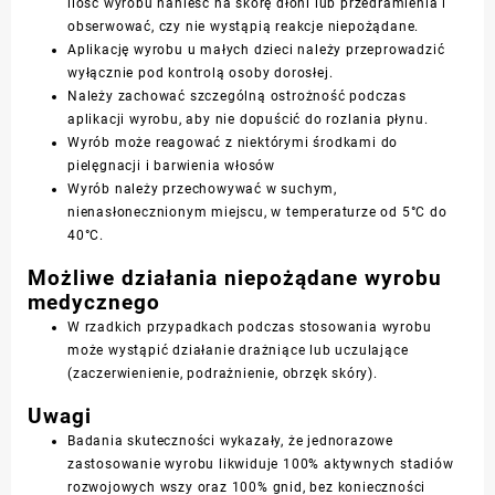
ilość wyrobu nanieść na skórę dłoni lub przedramienia i
obserwować, czy nie wystąpią reakcje niepożądane.
Aplikację wyrobu u małych dzieci należy przeprowadzić
wyłącznie pod kontrolą osoby dorosłej.
Należy zachować szczególną ostrożność podczas
aplikacji wyrobu, aby nie dopuścić do rozlania płynu.
Wyrób może reagować z niektórymi środkami do
pielęgnacji i barwienia włosów
Wyrób należy przechowywać w suchym,
nienasłonecznionym miejscu, w temperaturze od 5°C do
40°C.
Możliwe działania niepożądane wyrobu
medycznego
W rzadkich przypadkach podczas stosowania wyrobu
może wystąpić działanie drażniące lub uczulające
(zaczerwienienie, podrażnienie, obrzęk skóry).
Uwagi
Badania skuteczności wykazały, że jednorazowe
zastosowanie wyrobu likwiduje 100% aktywnych stadiów
rozwojowych wszy oraz 100% gnid, bez konieczności