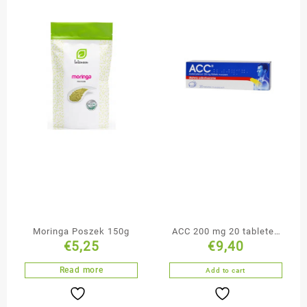
Moringa Poszek 150g
ACC 200 mg 20 tabletek
€
5,25
€
9,40
musujących
Read more
Add to cart