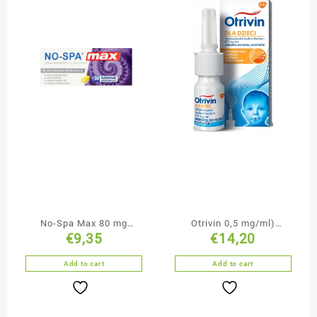
No-Spa Max 80 mg
Otrivin 0,5 mg/ml)
€
9,35
€
14,20
tabletki powlekane 20
aerozol do nosa 10 ml
tabletek
Add to cart
Add to cart