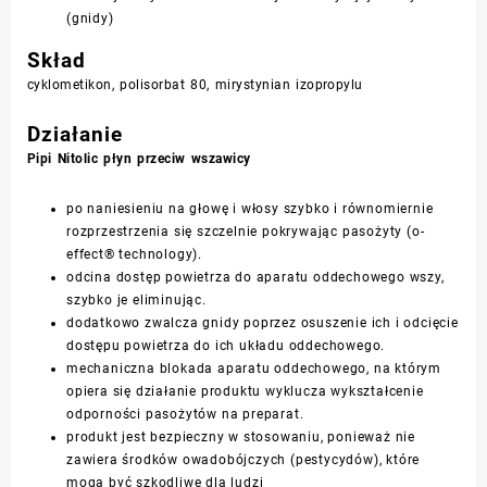
(gnidy)
Skład
cyklometikon, polisorbat 80, mirystynian izopropylu
Działanie
Pipi Nitolic płyn przeciw wszawicy
po naniesieniu na głowę i włosy szybko i równomiernie
rozprzestrzenia się szczelnie pokrywając pasożyty (o-
effect® technology).
odcina dostęp powietrza do aparatu oddechowego wszy,
szybko je eliminując.
dodatkowo zwalcza gnidy poprzez osuszenie ich i odcięcie
dostępu powietrza do ich układu oddechowego.
mechaniczna blokada aparatu oddechowego, na którym
opiera się działanie produktu wyklucza wykształcenie
odporności pasożytów na preparat.
produkt jest bezpieczny w stosowaniu, ponieważ nie
zawiera środków owadobójczych (pestycydów), które
mogą być szkodliwe dla ludzi