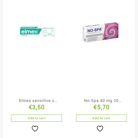
Elmex sensitive z
No-Spa 40 mg 20
€
3,50
€
5,70
aminofluorkiem pasta do
tabletek
zębów 75 ml
Add to cart
Add to cart