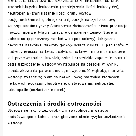
krwi), agranulocytoza (bardzo znaczne zmniejszenie lub brak
krwinek białych), leukopenia (zmniejszenia ilości leukocytów),
neutropenia (zmniejszenie ilości granulocytów
obojętnochłonnych); obrzęk krtani, obrzęk naczynioruchowy,
wstrząs anafilaktyczny (zaburzenia świadomości, niska produkcja
moczu, hiperwentylacja, znaczne osłabienie), zespół Stevens –
Johnsona (pęcherzowy rumień wielopostaciowy), toksyczna
nekroliza naskórka; zawroty głowy;- skurcz oskrzeli u pacjentów z
nadwrażliwością na kwas acetylosalicylowy i inne niesteroidowe
leki przeciwzapalne; krwotok, ostre i przewlekłe zapalenie trzustki;
ostre uszkodzenie wątroby występujące najczęściej w wyniku
przedawkowania paracetamolu, niewydolność wątroby, martwica
wątroby, żółtaczka; plamica barwnikowa; martwica brodawek
nerkowych podczas długotrwałego stosowania; nefropatie,
tubulopatie (uszkodzenie nerek).
Ostrzeżenia i środki ostrożności
Stosowanie leku przez osoby z niewydolnością wątroby,
nadużywające alkoholu oraz głodzone niesie ryzyko uszkodzenia
wątroby.