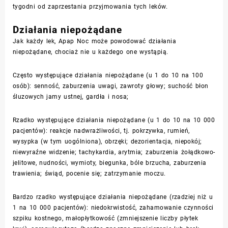
tygodni od zaprzestania przyjmowania tych leków.
Działania niepożądane
Jak każdy lek, Apap Noc może powodować działania
niepożądane, chociaż nie u każdego one wystąpią.
Często występujące działania niepożądane (u 1 do 10 na 100
osób): senność, zaburzenia uwagi, zawroty głowy; suchość błon
śluzowych jamy ustnej, gardła i nosa;
Rzadko występujące działania niepożądane (u 1 do 10 na 10 000
pacjentów): reakcje nadwrażliwości, tj. pokrzywka, rumień,
wysypka (w tym uogólniona), obrzęki; dezorientacja, niepokój;
niewyraźne widzenie; tachykardia, arytmia; zaburzenia żołądkowo-
jelitowe, nudności, wymioty, biegunka, bóle brzucha, zaburzenia
trawienia; świąd, pocenie się; zatrzymanie moczu.
Bardzo rzadko występujące działania niepożądane (rzadziej niż u
1 na 10 000 pacjentów): niedokrwistość, zahamowanie czynności
szpiku kostnego, małopłytkowość (zmniejszenie liczby płytek