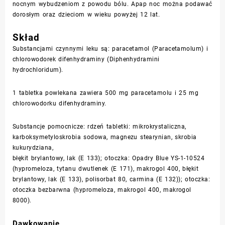
nocnym wybudzeniom z powodu bólu. Apap noc można podawać
dorosłym oraz dzieciom w wieku powyżej 12 lat.
Skład
Substancjami czynnymi leku są: paracetamol (
Paracetamolum
) i
chlorowodorek difenhydraminy (
Diphenhydramini
hydrochloridum
).
1 tabletka powlekana zawiera 500 mg paracetamolu i 25 mg
chlorowodorku difenhydraminy.
Substancje pomocnicze: rdzeń tabletki: mikrokrystaliczna,
karboksymetyloskrobia sodowa, magnezu stearynian, skrobia
kukurydziana,
błękit brylantowy, lak (E 133); otoczka: Opadry Blue YS-1-10524
(hypromeloza, tytanu dwutlenek (E 171), makrogol 400, błękit
brylantowy, lak (E 133), polisorbat 80, carmina (E 132)); otoczka:
otoczka bezbarwna (hypromeloza, makrogol 400, makrogol
8000).
Dawkowanie