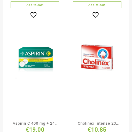
50 sztuk
zębów 75 ml
Add to cart
Add to cart
Aspirin C 400 mg + 240
Cholinex Intense 20
€
19,00
€
10,85
mg 20 tabletek
Pastylek