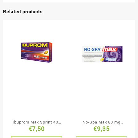
Related products
Ibuprom Max Sprint 400
No-Spa Max 80 mg
€
7,50
€
9,35
mg 40 kapsułek
tabletki powlekane 20
miękkich
tabletek