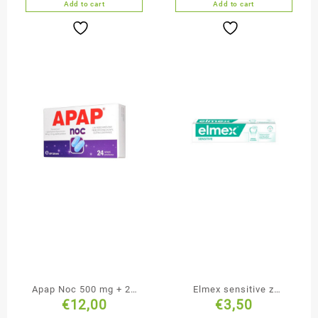
Add to cart
Add to cart
Apap Noc 500 mg + 25
Elmex sensitive z
€
12,00
€
3,50
mg tabletki powlekane
aminofluorkiem pasta do