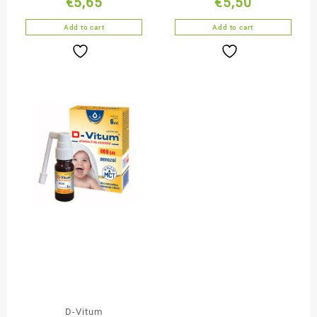
€
5,65
€
5,50
120 g
Add to cart
Add to cart
D-Vitum