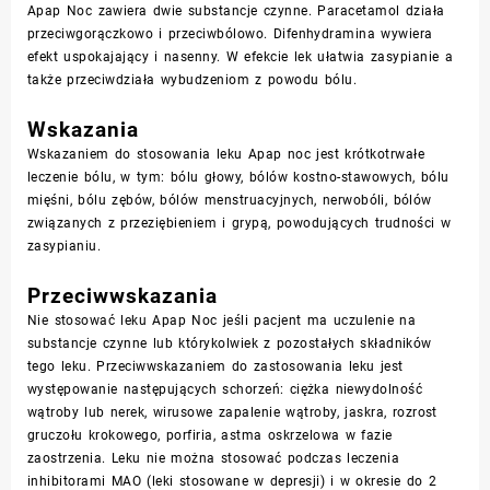
Apap Noc zawiera dwie substancje czynne. Paracetamol działa
przeciwgorączkowo i przeciwbólowo. Difenhydramina wywiera
efekt uspokajający i nasenny. W efekcie lek ułatwia zasypianie a
także przeciwdziała wybudzeniom z powodu bólu.
Wskazania
Wskazaniem do stosowania leku Apap noc jest krótkotrwałe
leczenie bólu, w tym: bólu głowy, bólów kostno-stawowych, bólu
mięśni, bólu zębów, bólów menstruacyjnych, nerwobóli, bólów
związanych z przeziębieniem i grypą, powodujących trudności w
zasypianiu.
Przeciwwskazania
Nie stosować leku Apap Noc jeśli pacjent ma uczulenie na
substancje czynne lub którykolwiek z pozostałych składników
tego leku. Przeciwwskazaniem do zastosowania leku jest
występowanie następujących schorzeń: ciężka niewydolność
wątroby lub nerek, wirusowe zapalenie wątroby, jaskra, rozrost
gruczołu krokowego, porfiria, astma oskrzelowa w fazie
zaostrzenia. Leku nie można stosować podczas leczenia
inhibitorami MAO (leki stosowane w depresji) i w okresie do 2