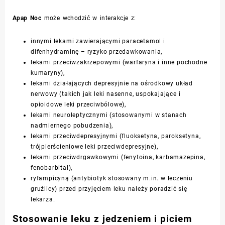
Apap Noc
może wchodzić w interakcje z:
innymi lekami zawierającymi paracetamol i
difenhydraminę – ryzyko przedawkowania,
lekami przeciwzakrzepowymi (warfaryna i inne pochodne
kumaryny),
lekami działających depresyjnie na ośrodkowy układ
nerwowy (takich jak leki nasenne, uspokajające i
opioidowe leki przeciwbólowe),
lekami neuroleptycznymi (stosowanymi w stanach
nadmiernego pobudzenia),
lekami przeciwdepresyjnymi (fluoksetyna, paroksetyna,
trójpierścieniowe leki przeciwdepresyjne),
lekami przeciwdrgawkowymi (fenytoina, karbamazepina,
fenobarbital),
ryfampicyną (antybiotyk stosowany m.in. w leczeniu
gruźlicy) przed przyjęciem leku należy poradzić się
lekarza.
Stosowanie leku z jedzeniem i piciem